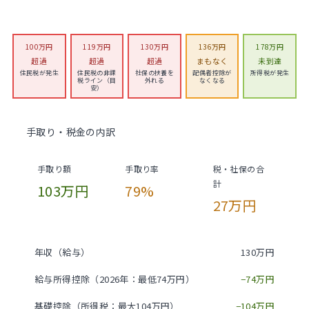
100万円
119万円
130万円
136万円
178万円
超過
超過
超過
まもなく
未到達
住民税が発生
住民税の非課
社保の扶養を
配偶者控除が
所得税が発生
税ライン（目
外れる
なくなる
安）
手取り・税金の内訳
手取り額
手取り率
税・社保の合
計
103万円
79%
27万円
年収（給与）
130万円
給与所得控除（2026年：最低74万円）
−74万円
基礎控除（所得税：最大104万円）
−104万円