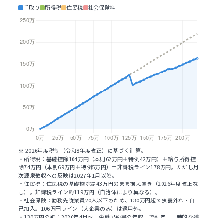
手取り
所得税
住民税
社会保険料
※ 2026年度税制（令和8年度改正）に基づく計算。
・所得税：基礎控除104万円（本則62万円＋特例42万円）＋給与所得控
除74万円（本則69万円＋特例5万円）＝非課税ライン178万円。ただし月
次源泉徴収への反映は2027年1月以降。
・住民税：住民税の基礎控除は43万円のまま据え置き（2026年度改正な
し）。非課税ライン約119万円（自治体により異なる）。
・社会保険：勤務先従業員20人以下のため、130万円超で扶養外れ・自
己加入。106万円ライン（大企業のみ）は適用外。
・130万円の壁：2026年4月〜「労働契約書の年収」で判定。一時的な残