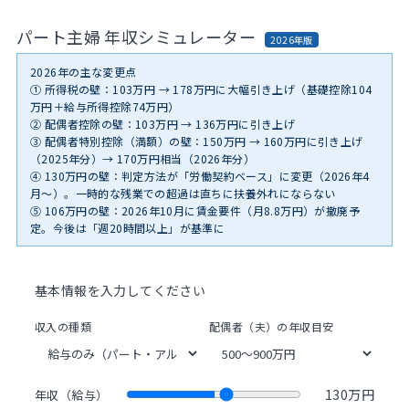
パート主婦 年収シミュレーター
2026年版
2026年の主な変更点
① 所得税の壁：103万円 →
178万円
に大幅引き上げ（基礎控除104
万円＋給与所得控除74万円）
② 配偶者控除の壁：103万円 →
136万円
に引き上げ
③ 配偶者特別控除（満額）の壁：150万円 →
160万円
に引き上げ
（2025年分）→
170万円
相当（2026年分）
④ 130万円の壁：判定方法が「
労働契約ベース
」に変更（2026年4
月〜）。一時的な残業での超過は直ちに扶養外れにならない
⑤ 106万円の壁：2026年10月に賃金要件（月8.8万円）が
撤廃予
定
。今後は「週20時間以上」が基準に
基本情報を入力してください
収入の種類
配偶者（夫）の年収目安
130万円
年収（給与）